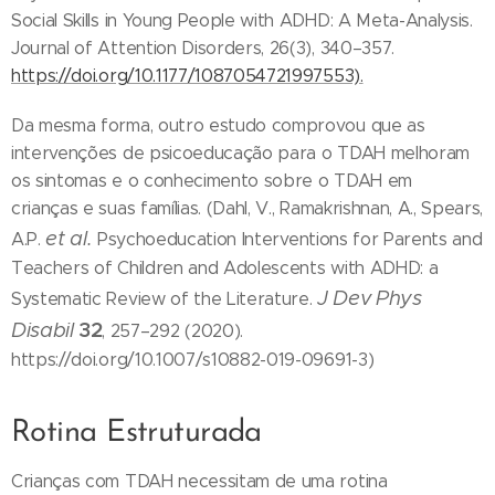
Social Skills in Young People with ADHD: A Meta-Analysis.
Journal of Attention Disorders, 26(3), 340–357.
https://doi.org/10.1177/1087054721997553).
Da mesma forma, outro estudo comprovou que as
intervenções de psicoeducação para o TDAH melhoram
os sintomas e o conhecimento sobre o TDAH em
crianças e suas famílias. (Dahl, V., Ramakrishnan, A., Spears,
et al.
A.P.
Psychoeducation Interventions for Parents and
Teachers of Children and Adolescents with ADHD: a
J Dev Phys
Systematic Review of the Literature.
Disabil
32
, 257–292 (2020).
https://doi.org/10.1007/s10882-019-09691-3)
Rotina Estruturada
Crianças com TDAH necessitam de uma rotina