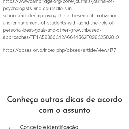
https://www.cambridge.org/core/journals/journal-of-
psychologists-and-counsellors-in-
schools/article/improving-the-achievement-motivation-
and-engagement-of-students-with-adhd-the-role-of-
personal-best-goals-and-other-growthbased-
approaches/FF4A58366C42A6644562F098C2582810
https://obsesi.or.id/index.php/obsesi/article/view/177
Conheça outras dicas de acordo
com o assunto
Conceito e identificação