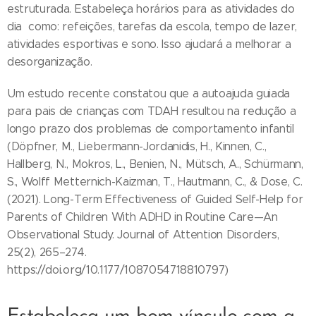
estruturada. Estabeleça horários para as atividades do
dia como: refeições, tarefas da escola, tempo de lazer,
atividades esportivas e sono. Isso ajudará a melhorar a
desorganização.
Um estudo recente constatou que a autoajuda guiada
para pais de crianças com TDAH resultou na redução a
longo prazo dos problemas de comportamento infantil
(Döpfner, M., Liebermann-Jordanidis, H., Kinnen, C.,
Hallberg, N., Mokros, L., Benien, N., Mütsch, A., Schürmann,
S., Wolff Metternich-Kaizman, T., Hautmann, C., & Dose, C.
(2021). Long-Term Effectiveness of Guided Self-Help for
Parents of Children With ADHD in Routine Care—An
Observational Study. Journal of Attention Disorders,
25(2), 265–274.
https://doi.org/10.1177/1087054718810797)