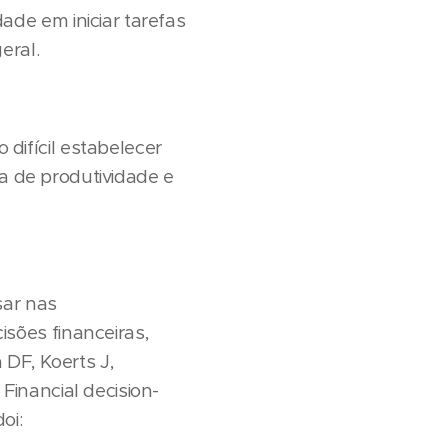
de em iniciar tarefas
eral.
ifícil estabelecer
ta de produtividade e
sar nas
sões financeiras,
DF, Koerts J,
inancial decision-
oi: