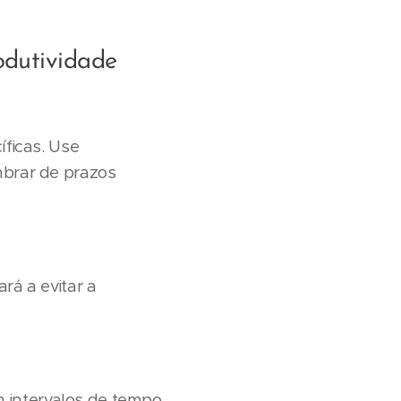
odutividade
íficas. Use
mbrar de prazos
rá a evitar a
 intervalos de tempo