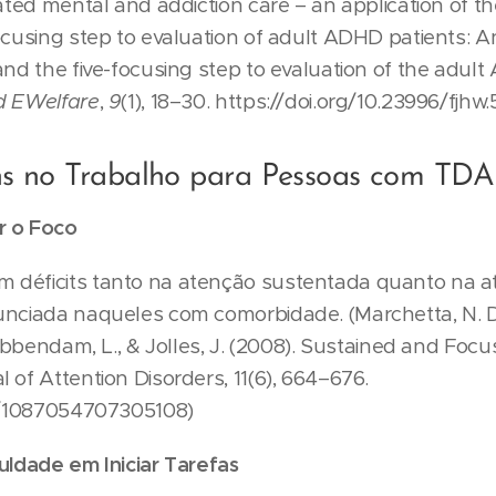
rated mental and addiction care – an application of th
ocusing step to evaluation of adult ADHD patients: An
and the five-focusing step to evaluation of the adul
d EWelfare
,
9
(1), 18–30. https://doi.org/10.23996/fjhw
s no Trabalho para Pessoas com TD
r o Foco
 déficits tanto na atenção sustentada quanto na a
nciada naqueles com comorbidade. (Marchetta, N. D. J
rabbendam, L., & Jolles, J. (2008). Sustained and Focu
 of Attention Disorders, 11(6), 664–676.
77/1087054707305108)
uldade em Iniciar Tarefas