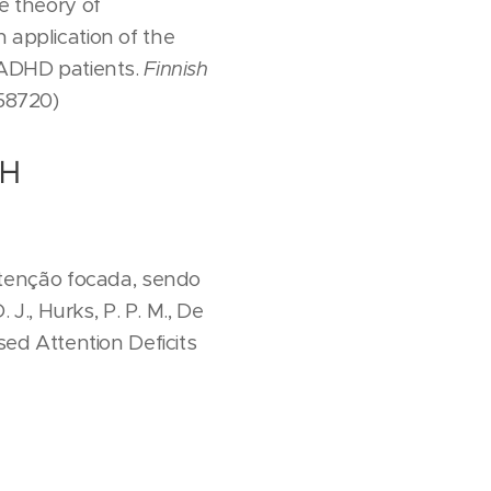
e theory of
 application of the
t ADHD patients.
Finnish
.58720)
AH
tenção focada, sendo
., Hurks, P. P. M., De
sed Attention Deficits