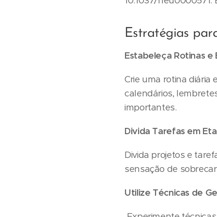
10.1037/neu0000571. E
Estratégias pa
Estabeleça Rotinas e 
Crie uma rotina diária
calendários, lembrete
importantes.
Divida Tarefas em Et
Divida projetos e tare
sensação de sobrecarga
Utilize Técnicas de 
Experimente técnicas