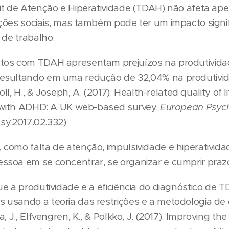
cit de Atenção e Hiperatividade (TDAH) não afeta 
ções sociais, mas também pode ter um impacto signif
 de trabalho.
tos com TDAH apresentam prejuízos na produtivida
esultando em uma redução de 32,04% na produtivida
oll, H., & Joseph, A. (2017). Health-related quality of 
s with ADHD: A UK web-based survey.
European Psych
psy.2017.02.332)
como falta de atenção, impulsividade e hiperatividad
soa em se concentrar, se organizar e cumprir praz
ue a produtividade e a eficiência do diagnóstico de
usando a teoria das restrições e a metodologia de c
, J., Elfvengren, K., & Polkko, J. (2017). Improving th