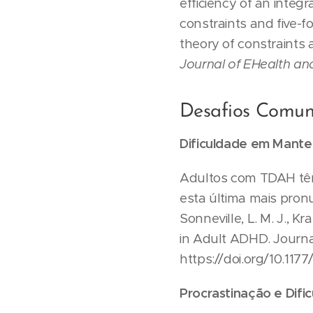
efficiency of an integ
constraints and five-f
theory of constraints 
Journal of EHealth an
Desafios Comun
Dificuldade em Mante
Adultos com TDAH têm
esta última mais pronu
Sonneville, L. M. J., K
in Adult ADHD. Journal
https://doi.org/10.11
Procrastinação e Dific