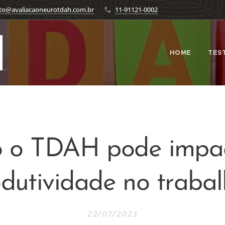
to@avaliacaoneurotdah.com.br
11-91121-0002
HOME
TES
 o TDAH pode impac
dutividade no traba
22/07/2023