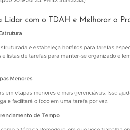
pub 2019 Jul 25. PMID: 31343233.)
ra Lidar com o TDAH e Melhorar a Pr
Estrutura
 estruturada e estabeleça horários para tarefas espec
s e listas de tarefas para manter-se organizado e le
apas Menores
fas em etapas menores e mais gerenciáveis. Isso ajuda
 e facilitará o foco em uma tarefa por vez.
Gerenciamento de Tempo
 como a técnica Pomodoro, em que você trabalha em