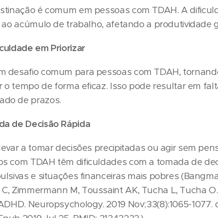
stinação é comum em pessoas com TDAH. A dificulda
e ao acúmulo de trabalho, afetando a produtividade g
culdade em Priorizar
m desafio comum para pessoas com TDAH, tornando d
r o tempo de forma eficaz. Isso pode resultar em fal
ado de prazos.
da de Decisão Rápida
levar a tomar decisões precipitadas ou agir sem pen
os com TDAH têm dificuldades com a tomada de deci
ulsivas e situações financeiras mais pobres (Bangma 
C, Zimmermann M, Toussaint AK, Tucha L, Tucha O. F
 ADHD. Neuropsychology. 2019 Nov;33(8):1065-1077. d