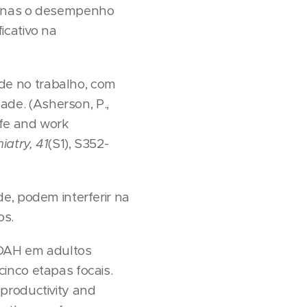
apenas o desempenho
icativo na
de no trabalho, com
de. (Asherson, P.,
life and work
iatry,
41
(S1), S352-
e, podem interferir na
os.
 TDAH em adultos
inco etapas focais.
e productivity and