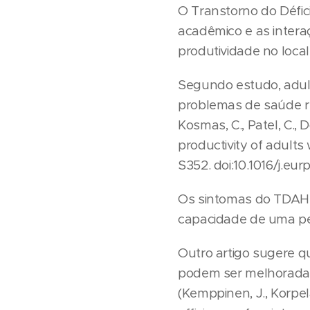
O Transtorno do Défi
acadêmico e as intera
produtividade no local
Segundo estudo, adul
problemas de saúde r
Kosmas, C., Patel, C., D
productivity of adult
S352. doi:10.1016/j.eur
Os sintomas do TDAH, 
capacidade de uma pes
Outro artigo sugere q
podem ser melhoradas 
(Kemppinen, J., Korpela