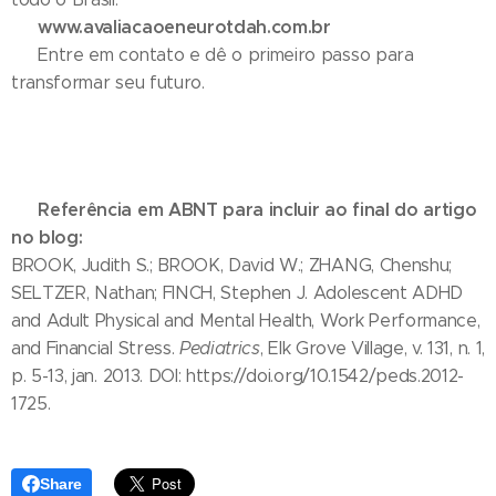
www.avaliacaoeneurotdah.com.br
🌐
📩 Entre em contato e dê o primeiro passo para
transformar seu futuro.
Referência em ABNT para incluir ao final do artigo
📚
no blog:
BROOK, Judith S.; BROOK, David W.; ZHANG, Chenshu;
SELTZER, Nathan; FINCH, Stephen J. Adolescent ADHD
and Adult Physical and Mental Health, Work Performance,
and Financial Stress.
Pediatrics
, Elk Grove Village, v. 131, n. 1,
p. 5-13, jan. 2013. DOI: https://doi.org/10.1542/peds.2012-
1725.
Share