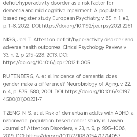
deficit/hyperactivity disorder as a risk factor for
dementia and mild cognitive impairment: A population-
based register study. European Psychiatry, v. 65, n. 1, e3,
p. 1–8, 2022. DOI: https://doi.org/10.1192/j.eurpsy.2021.2261
NIGG, Joel T. Attention-deficit/hyperactivity disorder and
adverse health outcomes. Clinical Psychology Review, v.
33, n. 2, p. 215–228, 2013. DOI:
https://doi.org/10.1016/j.cpr.2012.11.005
RUITENBERG, A. et al. Incidence of dementia: does
gender make a difference? Neurobiology of Aging, v. 22,
n. 4, p. 575–580, 2001. DOI: https://doi.org/10.1016/s0197-
4580(01)00231-7
TZENG, N. S. et al. Risk of dementia in adults with ADHD: a
nationwide, population-based cohort study in Taiwan.
Journal of Attention Disorders, v. 23, n. 9, p. 995–1006,
2019. DOI: https://doi.org/10.1177/1087054717714057